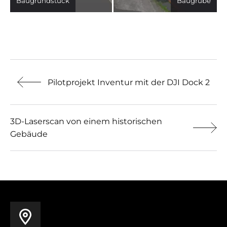
Baugrundstück
Baugrube
Previous article:
Pilotprojekt Inventur mit der DJI Dock 2
Next article:
3D-Laserscan von einem historischen
Gebäude